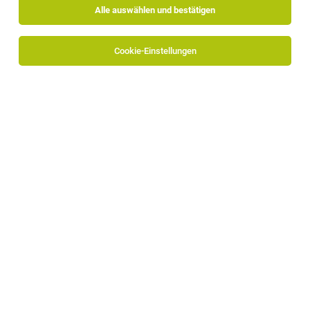
Alle auswählen und bestätigen
Sortieren
30 Jobs
Cookie-Einstellungen
Fertigungs- und Montagemitarbeiter (m/w/d)
Bruneck
05.08.2026
Vollzeit | Teilzeit
GKN Driveline Bruneck AG
Deine Aufgaben - pack mit an: