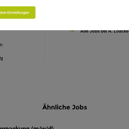
kie-Einstellungen
+43 4842 6060461
Alle Jobs bei A. Loack
om
il
Ähnliche Jobs
Verpackung (m/w/d)