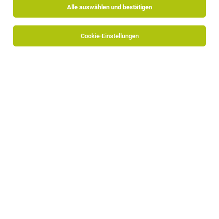
Alle auswählen und bestätigen
Sortieren
30 Jobs
Cookie-Einstellungen
TOP-JOB
Online-Marketing Manager (m/w/d) –
Tourismus & Ferienwohnungen (Vollzeit | 40
Stunden)
Klausen, Homeoffice
03.08.2026
Vollzeit
MUWit
Was dich erwartet
Digital Marketing Manager (m/w/d)