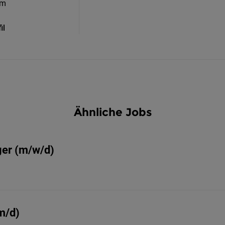
om
il
Ähnliche Jobs
ger (m/w/d)
m/d)