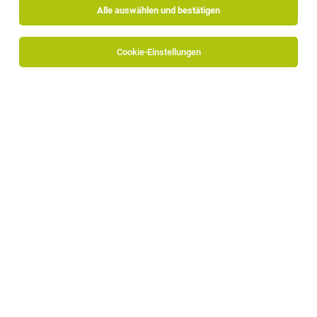
Alle auswählen und bestätigen
Sortieren
30 Jobs
Cookie-Einstellungen
Instandhalter Produktionsanlagen (all
genders)
Naturns
07.08.2026
Vollzeit
Ivoclar Vivadent Manufacturing GmbH
Instandhaltung, die weiterdenkt.
Lehrling oder Quereinsteiger (m/w/d) – Büro