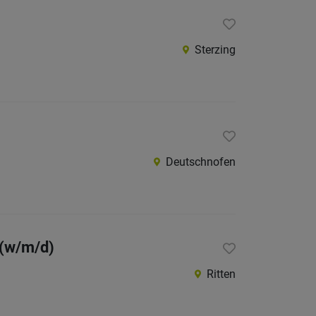
Internatio
Sterzing
Berufsfeld
Anstellungsa
Als Jobfinder spe
Deutschnofen
Jobs
der
letzten
24
Stunden
 (w/m/d)
italienische
Jobs
Ritten