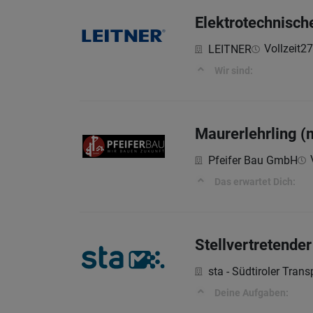
Elektrotechnisch
Vollzeit
27
LEITNER
Wir sind:
Maurerlehrling (
Pfeifer Bau GmbH
Das erwartet Dich:
Stellvertretender
sta - Südtiroler Tran
Deine Aufgaben: