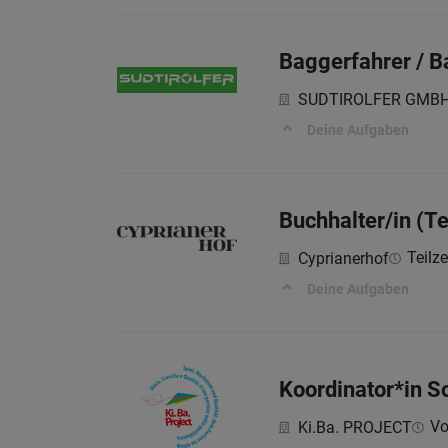
Baggerfahrer / 
SUDTIROLFER GMB
Deine Aufgaben
Buchhalter/in (Te
Teilze
Cyprianerhof
Deine Aufgaben
Koordinator*in S
Vo
Ki.Ba. PROJECT