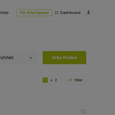
liste
Für Arbeitgeber
Dashboard
Jobs finden
rufsfeld
1
2
Region
Südtirol
Bozen