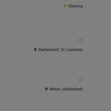
Burggr
Sterzing
Eisackt
Pustert
Salten-
Schler
Vinsch
Stefansdorf, St. Lorenzen
Wippta
Überet
Unterl
Trentino
Meran, südtirolweit
restliche
Italien
Österreic