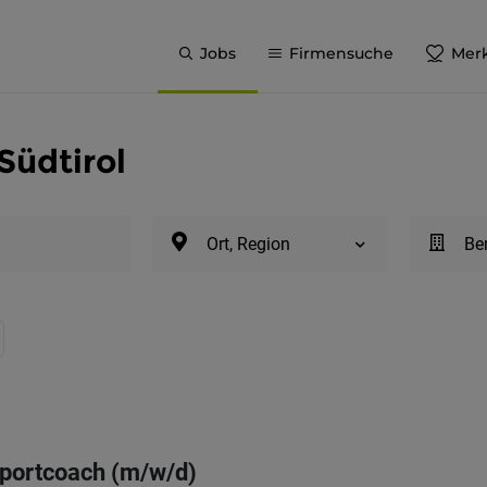
Jobs
Firmensuche
Merk
Südtirol
Ort, Region
Be
 Sportcoach (m/w/d)