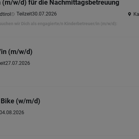
n (m/w/d) für die Nachmittagsbetreuung
Teilzeit
30.07.2026
tirol
Ka
suchen wir Dich als engagierte/n Kinderbetreuer/in (m/w/d):
in (m/w/d)
eit
27.07.2026
 Bike (w/m/d)
04.08.2026