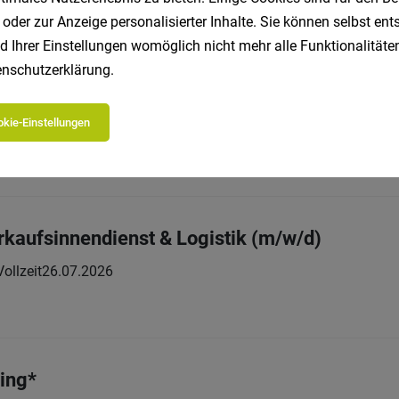
 oder zur Anzeige personalisierter Inhalte. Sie können selbst en
d Ihrer Einstellungen womöglich nicht mehr alle Funktionalitäten
nschutzerklärung
.
niker/in (m/w/d)
kie-Einstellungen
lzeit
19.07.2026
erkaufsinnendienst & Logistik (m/w/d)
Vollzeit
26.07.2026
ing*