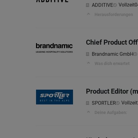
Vollzeit
0
ADDITIVE
Herausforderungen
Chief Product Of
Brandnamic GmbH
Was dich erwartet
Product Editor (
Vollzeit
SPORTLER
Deine Aufgaben: