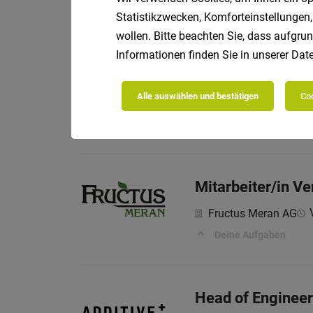
Deine Aufgaben:
Statistikzwecken, Komforteinstellungen,
wollen. Bitte beachten Sie, dass aufgrun
Informationen finden Sie in unserer
Date
Kundendiensttech
Alle auswählen und bestätigen
Coo
Vol
Frutmac GmbH
Wer wir sind
Mitarbeiter/in V
Fructus Meran AG
Deine Aufgaben
Head of Engineer