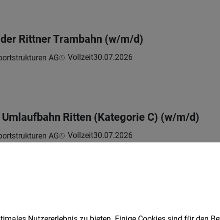
 der Rittner Trambahn (w/m/d)
Vollzeit
30.07.2026
sportstrukturen AG
 Umlaufbahn Ritten (Kategorie C) (w/m/d)
Vollzeit
30.07.2026
sportstrukturen AG
eneraldirektion (w/m/d) - auch in Teilzeit
Vollzeit | Teilzeit
30.07.2026
sportstrukturen AG
imales Nutzererlebnis zu bieten. Einige Cookies sind für den Be