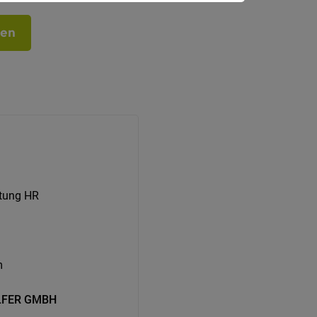
ben
itung HR
m
OLFER GMBH