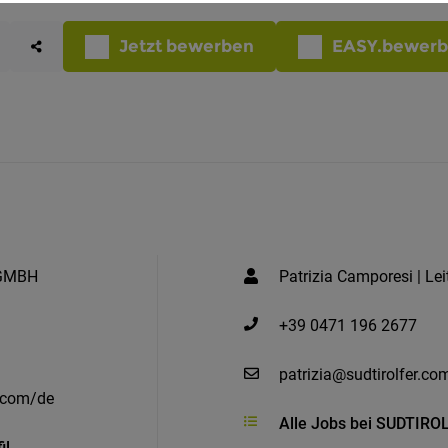
Jetzt bewerben
EASY.bewer
GMBH
Patrizia Camporesi | Le
+39 0471 196 2677
patrizia@sudtirolfer.co
r.com/de
Alle Jobs bei SUDTIR
il