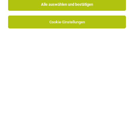
Alle auswählen und bestätigen
Sortieren
30 Jobs
Cookie-Einstellungen
Mitarbeiter im Einkauf (m/w/d)
Bozen
14.07.2026
Vollzeit | Teilzeit
Winestore GmbH
3.700+ Weine 180+ Gins 1.200+ Spirituosen
Assistent/in Einkauf & Logistik (m/w/d)