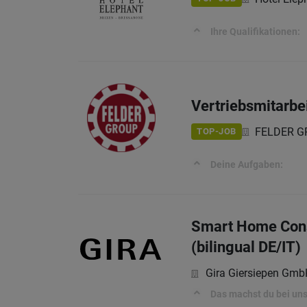
Ihre Qualifikationen:
Vertriebsmitarbe
FELDER GRO
TOP-JOB
Deine Aufgaben:
Smart Home Consu
(bilingual DE/IT)
Gira Giersiepen Gmb
Das machst du bei uns