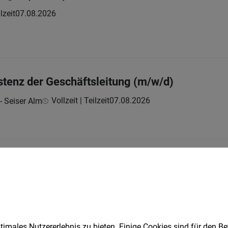
lzeit
07.08.2026
istenz der Geschäftsleitung (m/w/d)
Vollzeit | Teilzeit
07.08.2026
 - Seiser Alm
im Bildungsmanagement (m/w/d)
lzeit
07.08.2026
imales Nutzererlebnis zu bieten. Einige Cookies sind für den Be