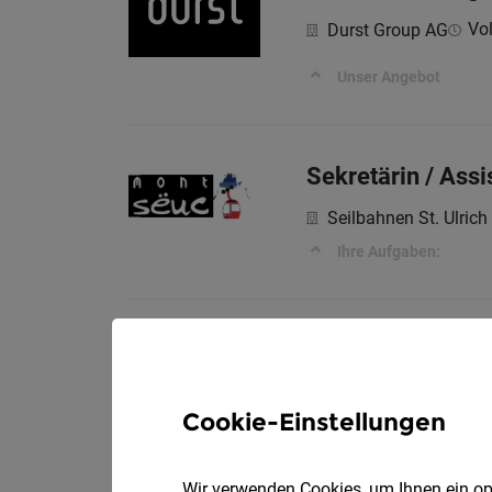
Vol
Durst Group AG
Unser Angebot
Sekretärin / Ass
Seilbahnen St. Ulrich
Ihre Aufgaben:
Mitarbeiter:in 
Vol
Kloster Neustift
Cookie-Einstellungen
DEINE AUFGABEN
Wir verwenden Cookies, um Ihnen ein opt