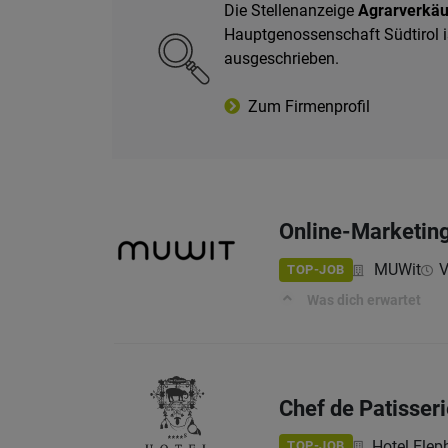
Die Stellenanzeige
Agrarverkäuf
Hauptgenossenschaft Südtirol is
ausgeschrieben.
Zum Firmenprofil
Online-Marketing
MUWit
V
TOP-JOB
Was dich erwartet
Chef de Patisser
Hotel Elep
TOP-JOB