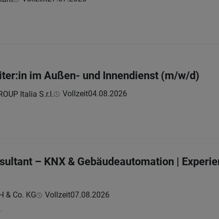
iter:in im Außen- und Innendienst (m/w/d)
Vollzeit
04.08.2026
UP Italia S.r.l.
ltant – KNX & Gebäudeautomation | Experien
H & Co. KG
Vollzeit
07.08.2026
.