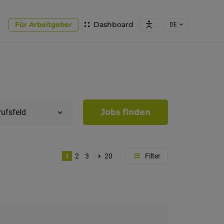
Für Arbeitgeber
Dashboard
DE
Jobs finden
rufsfeld
1
2
3
20
Region
Südtirol
Bozen