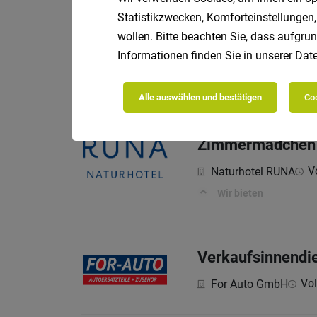
Statistikzwecken, Komforteinstellungen,
Bedienung (m/w/
wollen. Bitte beachten Sie, dass aufgrun
Informationen finden Sie in unserer
Date
Vo
Naturhotel RUNA
Wir bieten
Alle auswählen und bestätigen
Coo
Zimmermädchen 
Vo
Naturhotel RUNA
Wir bieten
Verkaufsinnendie
Vol
For Auto GmbH