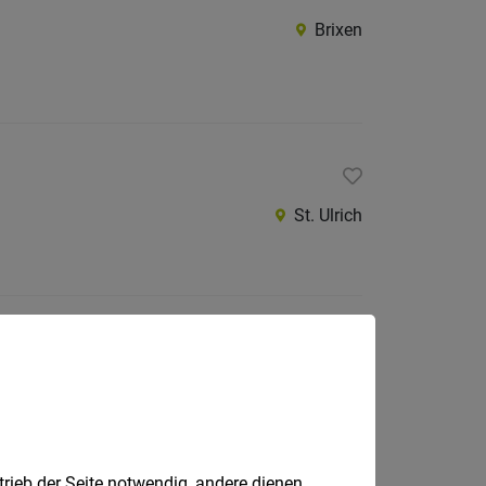
Brixen
St. Ulrich
Vahrn, Neustift
trieb der Seite notwendig, andere dienen