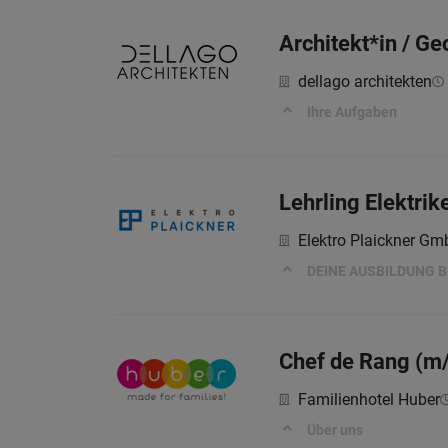
Architekt*in / G
dellago architekten
Ihre Aufgaben
Lehrling Elektrik
Elektro Plaickner G
DEINE AUSBILDUNG B
Chef de Rang (m
Familienhotel Huber
Über uns