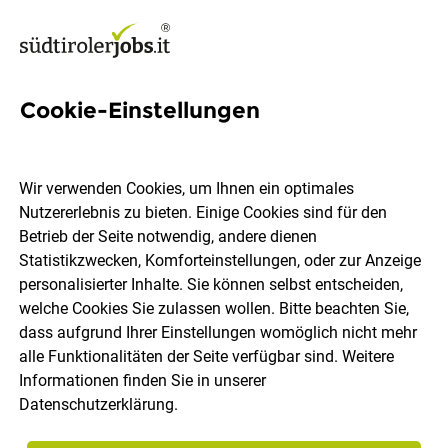
Cookie-Einstellungen
Nach einer Beförderung
fragen: So klappt’s
Wir verwenden Cookies, um Ihnen ein optimales
Nutzererlebnis zu bieten. Einige Cookies sind für den
Betrieb der Seite notwendig, andere dienen
Du bist bereit, auf die nächste Stufe auf der Karriereleiter
Statistikzwecken, Komforteinstellungen, oder zur Anzeige
zu steigen? Dein Chef weiß aber noch nichts davon und
personalisierter Inhalte. Sie können selbst entscheiden,
du möchtest ihn auf eine Beförderung ansprechen? In
welche Cookies Sie zulassen wollen. Bitte beachten Sie,
diesem Beitrag geben wir dir ein paar Tipps mit, wie du
dass aufgrund Ihrer Einstellungen womöglich nicht mehr
das am besten angehst.
alle Funktionalitäten der Seite verfügbar sind. Weitere
Informationen finden Sie in unserer
Datenschutzerklärung
.