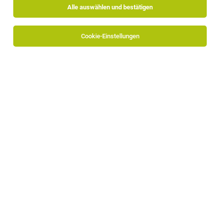
Alle auswählen und bestätigen
Cookie-Einstellungen
00
Die Frage nach einer Beförderung
01
Vorbereitung ist das A und O: 5 Tipps, wie die
Beförderung gelingt
Arbeitswelt | Lesedauer: 4 min | aktualisiert am 09. Juni 2026
Zielgruppe: Mitarbeiter:innen mit Beförderungswunsch
Weitere Blogs zum Thema Karriereziele erreichen auf