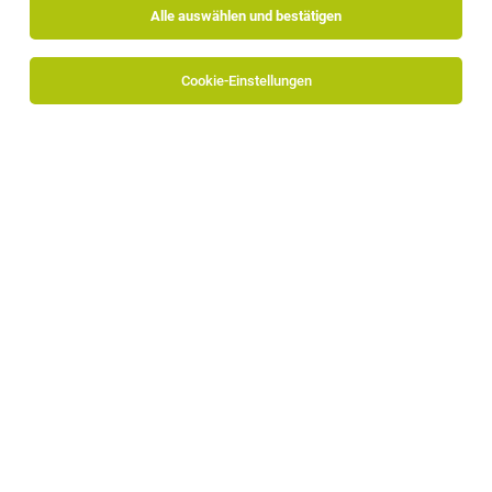
Alle auswählen und bestätigen
Cookie-Einstellungen
TOP-JOB
Chef de Patisserie (w/m/d)
Brixen
27.07.2026
Vollzeit
Hotel Elephant
Ihre Qualifikationen:
TOP-JOB
Kinderanimateur/in (m/w/d)