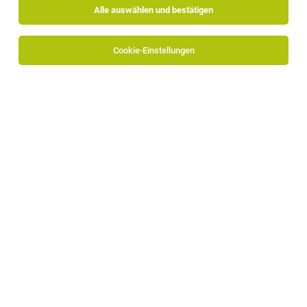
Alle auswählen und bestätigen
Sortieren
30 Jobs
Cookie-Einstellungen
Grafiker*in (m/w/d)
Schabs
03.08.2026
Vollzeit
ZINGERLE GROUP AG
Deine Aufgaben
Mitarbeiter/in im Bereich Grafik / Druck /