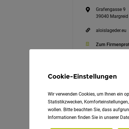
Grafengasse 9
39040 Margreid
aloislageder.eu
Zum Firmenprof
Cookie-Einstellungen
Wir verwenden Cookies, um Ihnen ein opt
Statistikzwecken, Komforteinstellungen,
wollen. Bitte beachten Sie, dass aufgrun
Praktikant Guest Relati
Informationen finden Sie in unserer
Date
vigilius mountain resort