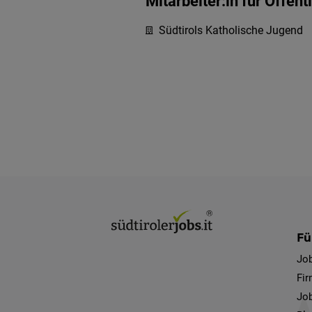
Mitarbeiter:in für Öffent
Südtirols Katholische Jugend
Fü
Jo
Fi
Job