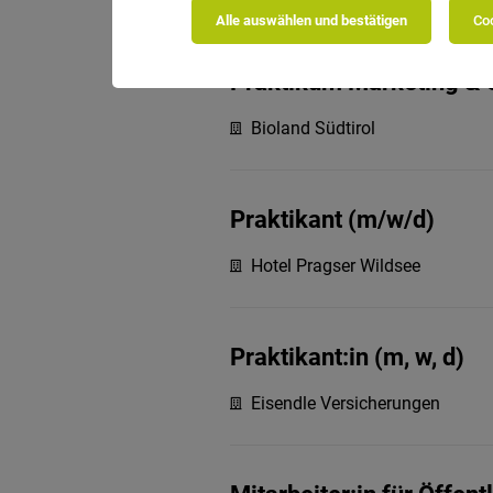
Alle auswählen und bestätigen
Coo
Praktikum Marketing & Ö
Bioland Südtirol
Praktikant (m/w/d)
Hotel Pragser Wildsee
Praktikant:in (m, w, d)
Eisendle Versicherungen