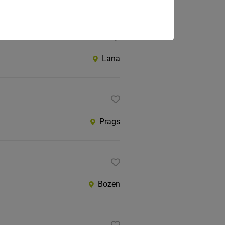
Lana
Prags
Bozen