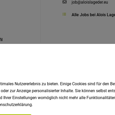
job@aloislageder.eu
Alle Jobs bei Alois La
il
Ähnliche Jobs
imales Nutzererlebnis zu bieten. Einige Cookies sind für den Be
 oder zur Anzeige personalisierter Inhalte. Sie können selbst en
d Ihrer Einstellungen womöglich nicht mehr alle Funktionalitäten
on & Marketing (m/w/d)
nschutzerklärung
.