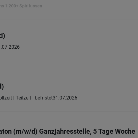
ns 1.200+ Spirituosen
d)
.07.2026
d)
llzeit | Teilzeit | befristet
31.07.2026
aton (m/w/d) Ganzjahresstelle, 5 Tage Woche