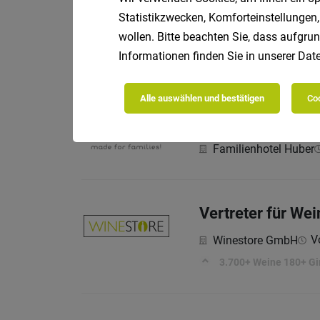
Chef de Rang (m
Statistikzwecken, Komforteinstellungen,
Familienhotel Huber
wollen. Bitte beachten Sie, dass aufgrun
Informationen finden Sie in unserer
Date
Über uns
Alle auswählen und bestätigen
Coo
Chef de Rang / A
Familienhotel Huber
Vertreter für We
Vo
Winestore GmbH
3.700+ Weine 180+ Gi