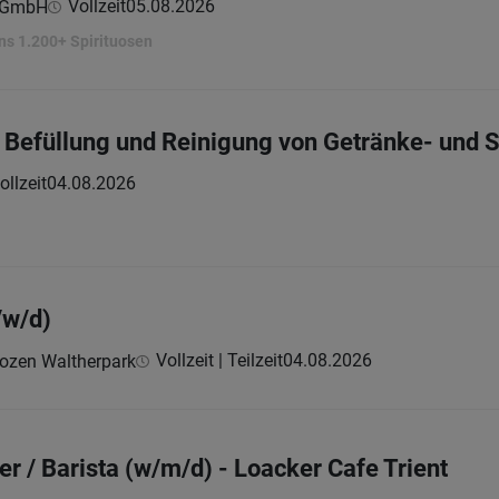
Vollzeit
05.08.2026
e GmbH
ns 1.200+ Spirituosen
ür Befüllung und Reinigung von Getränke- und
ollzeit
04.08.2026
/w/d)
Vollzeit | Teilzeit
04.08.2026
Bozen Waltherpark
er / Barista (w/m/d) - Loacker Cafe Trient