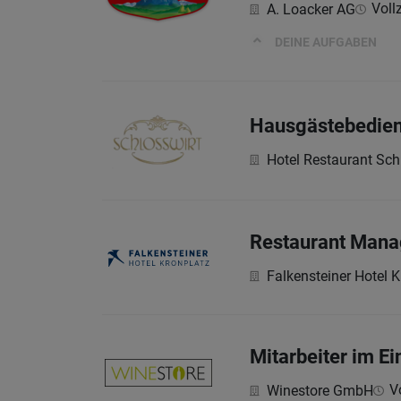
Vollz
A. Loacker AG
DEINE AUFGABEN
Hausgästebedie
Hotel Restaurant Sch
Restaurant Mana
Falkensteiner Hotel K
Mitarbeiter im E
Vo
Winestore GmbH