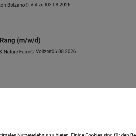
Vollzeit
03.08.2026
ton Bolzano
e Rang (m/w/d)
Vollzeit
06.08.2026
 & Nature Farm
antleitung
Vollzeit
09.07.2026
otel . Luxury . Ayurveda & Spa
imales Nutzererlebnis zu bieten. Einige Cookies sind für den Be