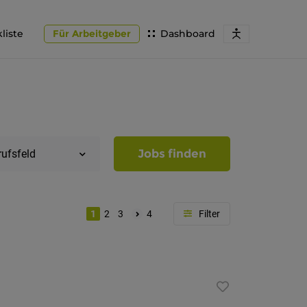
liste
Für Arbeitgeber
Dashboard
Jobs finden
rufsfeld
1
2
3
4
Region
Südtirol
Bozen