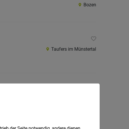
Bozen
Taufers im Münstertal
Olang
trieb der Seite notwendig, andere dienen