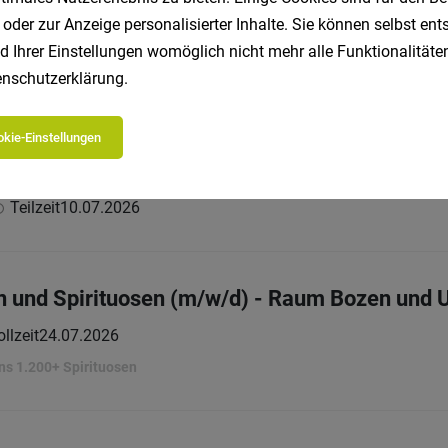
/w/d)
 oder zur Anzeige personalisierter Inhalte. Sie können selbst en
Vollzeit
07.08.2026
d Ihrer Einstellungen womöglich nicht mehr alle Funktionalitäten
nschutzerklärung
.
kie-Einstellungen
bendservice (m/w/d)
Teilzeit
10.07.2026
in und Spirituosen (m/w/d) - Raum Bozen un
llzeit
24.07.2026
ns 1.200+ Spirituosen