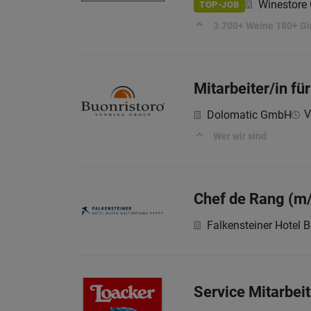
Winestor
TOP-JOB
3.700+ Weine 180+ Gi
Mitarbeiter/in f
V
Dolomatic GmbH
Wer wir sind
Chef de Rang (m
Falkensteiner Hotel 
Service Mitarbeit