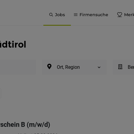
Jobs
Firmensuche
Merk
dtirol
Ort, Region
Be
rschein B (m/w/d)