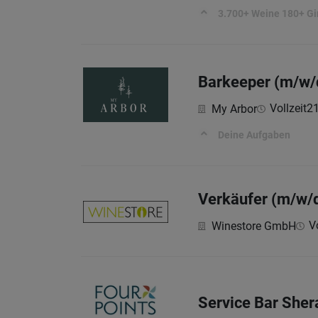
3.700+ Weine 180+ Gi
Barkeeper (m/w/
Vollzeit
21
My Arbor
Deine Aufgaben
Verkäufer (m/w/
Vo
Winestore GmbH
Service Bar Sher