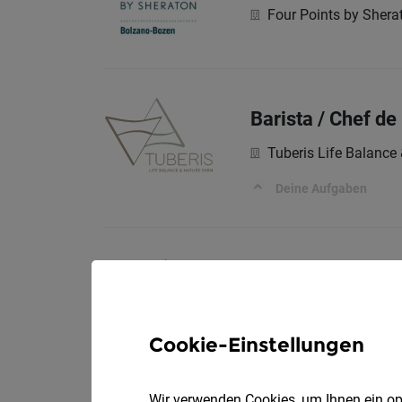
Four Points by Shera
Barista / Chef d
Tuberis Life Balance
Deine Aufgaben
Service- Restaur
Mirabell Dolomites H
Deine Talente:
Cookie-Einstellungen
Wir verwenden Cookies, um Ihnen ein opt