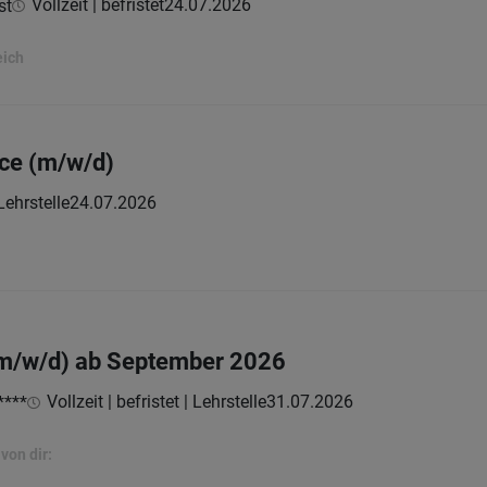
Vollzeit | befristet
24.07.2026
st
eich
ice (m/w/d)
 Lehrstelle
24.07.2026
(m/w/d) ab September 2026
Vollzeit | befristet | Lehrstelle
31.07.2026
****
von dir: