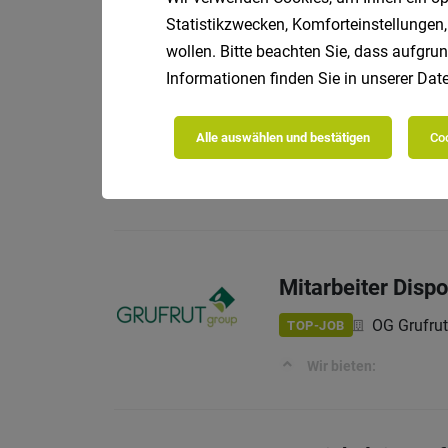
Statistikzwecken, Komforteinstellungen,
Deine Aufgaben:
wollen. Bitte beachten Sie, dass aufgrun
Informationen finden Sie in unserer
Date
Rezeptionist/in i
Alle auswählen und bestätigen
Coo
Parkhotel
TOP-JOB
Du solltest folgendes
Mitarbeiter Dispo
OG Grufru
TOP-JOB
Wir bieten: