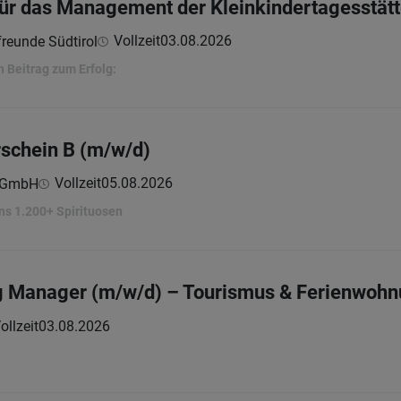
für das Management der Kleinkindertagesstät
Vollzeit
03.08.2026
freunde Südtirol
 Beitrag zum Erfolg:
rschein B (m/w/d)
Vollzeit
05.08.2026
e GmbH
ns 1.200+ Spirituosen
 Manager (m/w/d) – Tourismus & Ferienwohnun
ollzeit
03.08.2026