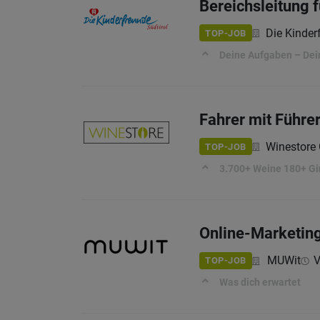
Bereichsleitung 
Die Kinder
TOP-JOB
Deine Aufgaben – Dein
Fahrer mit Führe
Winestor
TOP-JOB
3.700+ Weine 180+ Gi
Online-Marketing
MUWit
V
TOP-JOB
Was dich erwartet