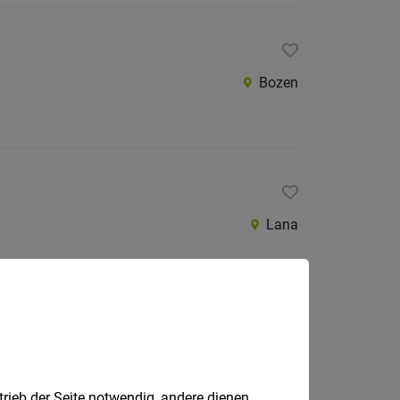
Bozen
Lana
Natz-Schabs
trieb der Seite notwendig, andere dienen