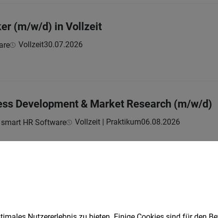
er (m/w/d) in Vollzeit
Vollzeit
30.07.2026
are
ess Development & Market Research (m/w/d)
Vollzeit | Praktikum
06.08.2026
 smart HR Software
iter:in im Außen- und Innendienst (m/w/d)
Vollzeit
04.08.2026
UP Italia S.r.l.
imales Nutzererlebnis zu bieten. Einige Cookies sind für den Be