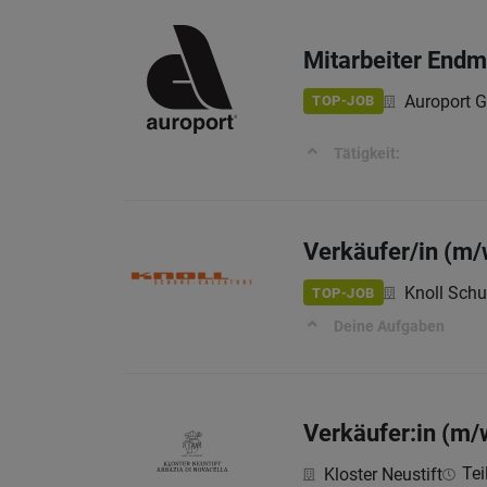
Mitarbeiter End
Auroport 
TOP-JOB
Tätigkeit:
Verkäufer/in (m/w
Knoll Schuh
TOP-JOB
Deine Aufgaben
Verkäufer:in (m/
Tei
Kloster Neustift