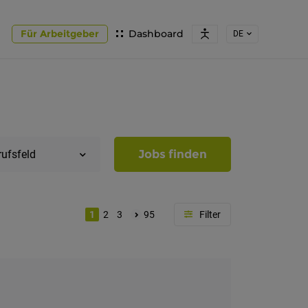
Für Arbeitgeber
Dashboard
DE
Jobs finden
rufsfeld
1
2
3
95
Region
Südtirol
Bozen