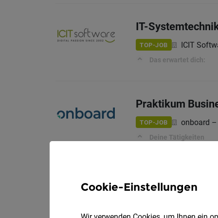
IT-Systemtechnik
ICIT Softw
TOP-JOB
Das erwartet dich:
Praktikum Busin
onboard –
TOP-JOB
Deine Tätigkeiten
Cookie-Einstellungen
Vertriebsmitarbe
FELDER GRO
TOP-JOB
Wir verwenden Cookies, um Ihnen ein opt