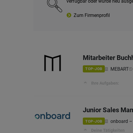
verfügbar oder wurde neu ausg
Zum Firmenprofil
Mitarbeiter Buch
MEBART
TOP-JOB
Ihre Aufgaben:
Junior Sales Man
onboard –
TOP-JOB
Deine Tätigkeiten