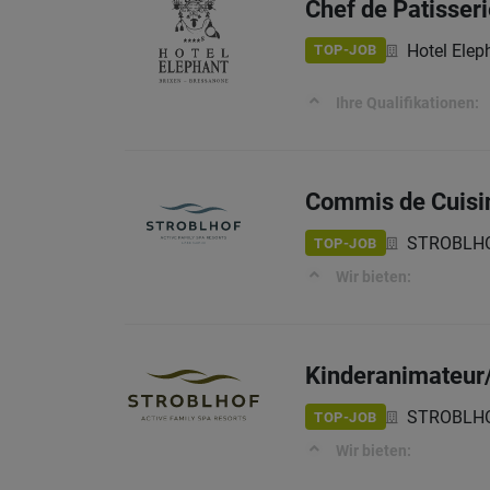
Chef de Patisser
Hotel Elep
TOP-JOB
Ihre Qualifikationen:
Commis de Cuisi
STROBLHOF
TOP-JOB
Wir bieten:
Kinderanimateur/
STROBLHO
TOP-JOB
Wir bieten: