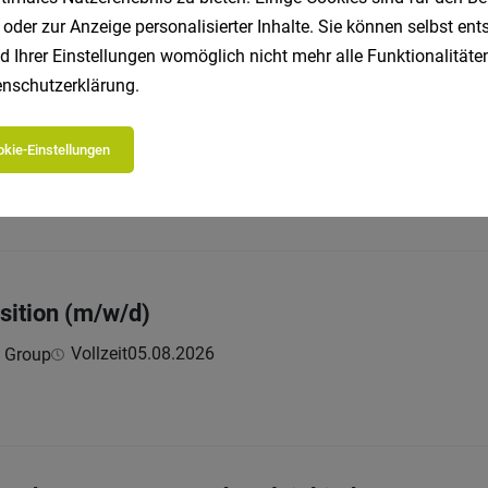
 oder zur Anzeige personalisierter Inhalte. Sie können selbst en
d Ihrer Einstellungen womöglich nicht mehr alle Funktionalitäten
nschutzerklärung
.
m Front Office (m/w/d)
kie-Einstellungen
Vollzeit
23.07.2026
 Mondschein
 mitbringen
sition (m/w/d)
Vollzeit
05.08.2026
t Group