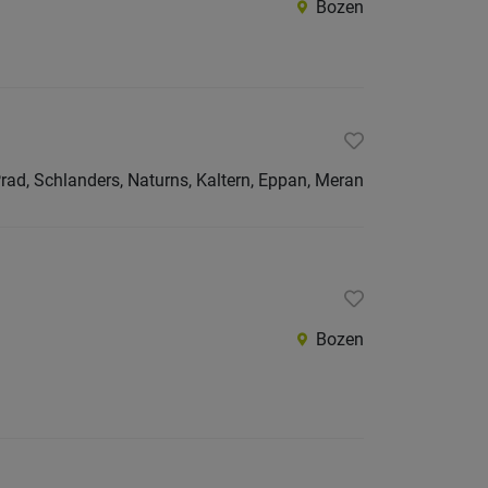
Bozen
Burggr
Eisackt
Pustert
Salten-
Schler
rad, Schlanders, Naturns, Kaltern, Eppan, Meran
Vinsch
Wippta
Überet
Unterl
Bozen
Trentino
restliche
Italien
Österreic