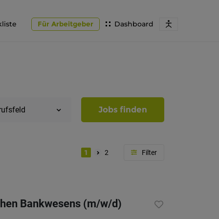
liste
Für Arbeitgeber
Dashboard
Jobs finden
rufsfeld
1
2
Region
Südtirol
lichen Bankwesens (m/w/d)
Bozen