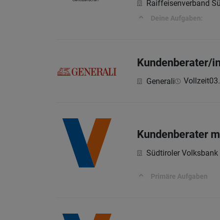
Raiffeisenverband Sü
Deine Aufgaben:
Kundenberater/i
Vollzeit
03
Generali
Kundenberater m
Südtiroler Volksbank
Primäre Aufgaben