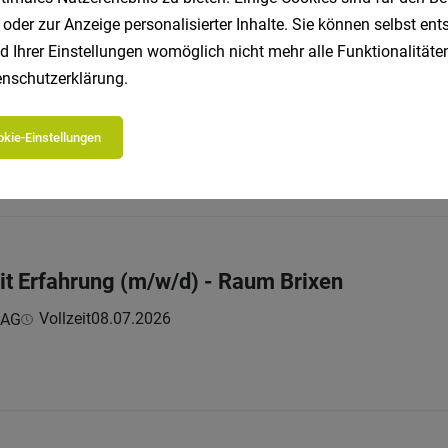
 oder zur Anzeige personalisierter Inhalte. Sie können selbst en
d Ihrer Einstellungen womöglich nicht mehr alle Funktionalitäten
nschutzerklärung
.
m Bereich Antigeldwäsche (w/m/d)
kie-Einstellungen
Vollzeit
15.07.2026
nk AG
s sind:
t Erfahrung (m/w/d) - Raum Brixen
Vollzeit
08.07.2026
 AG