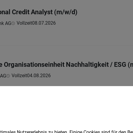
onal Credit Analyst (m/w/d)
Vollzeit
08.07.2026
nk AG
:
ie Organisationseinheit Nachhaltigkeit / ESG 
Vollzeit
04.08.2026
 AG
m/w/d)
Vollzeit
20.07.2026
rland Gen.
imales Nutzererlebnis zu bieten. Einige Cookies sind für den Be