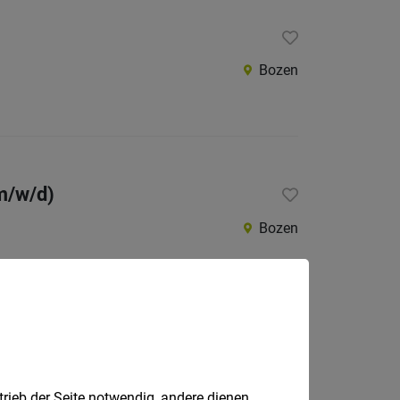
Bozen
(m/w/d)
Bozen
Leifers
trieb der Seite notwendig, andere dienen