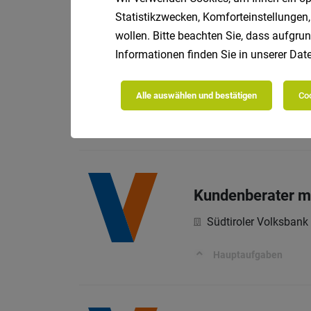
Das bringst Du mit:
Statistikzwecken, Komforteinstellungen,
wollen. Bitte beachten Sie, dass aufgrun
Informationen finden Sie in unserer
Date
Mitarbeiter/in i
Alle auswählen und bestätigen
Coo
Raiffeisen Landesba
Deine Aufgaben bei un
Kundenberater mi
Südtiroler Volksbank
Hauptaufgaben