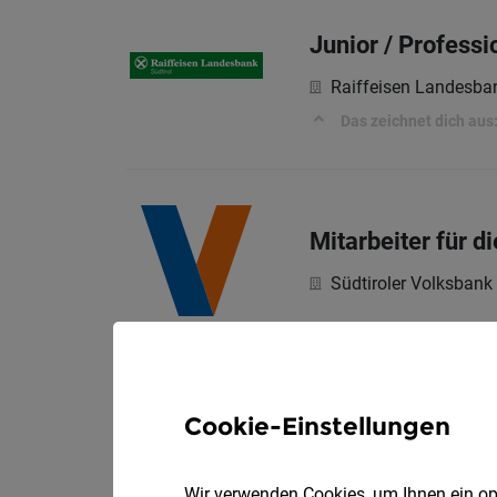
Junior / Professi
Raiffeisen Landesba
Das zeichnet dich aus
Mitarbeiter für d
Südtiroler Volksbank
Hauptaufgaben
Cookie-Einstellungen
Kundenberater (
Raiffeisenkasse Unte
Wir verwenden Cookies, um Ihnen ein opt