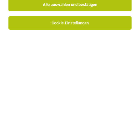
Alle auswählen und bestätigen
Sortieren
30 Jobs
Cookie-Einstellungen
TOP-JOB
Aushilfe (m/w/d)
Ritten
23.07.2026
Vollzeit | Teilzeit | Geringfügig
Gasthaus Bad Siess
Was wir bieten