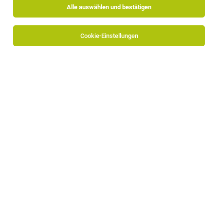
Alle auswählen und bestätigen
Sortieren
30 Jobs
Cookie-Einstellungen
TOP-JOB
Mitarbeiter Disposition (m/w/d)
Branzoll
05.08.2026
Vollzeit
OG Grufrut Group
Wir bieten: