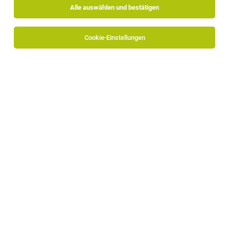
Alle auswählen und bestätigen
Cookie-Einstellungen
Teamassistenz / Travel Management (w/m/x)
Naturns
17.07.2026
Vollzeit
Schweitzer Project AG
Deine Aufgaben:
International Sales Manager Travel (w/m/d)
Bozen, Brixen, Meran
16.07.2026
Vollzeit
IDM Südtirol - Alto Adige