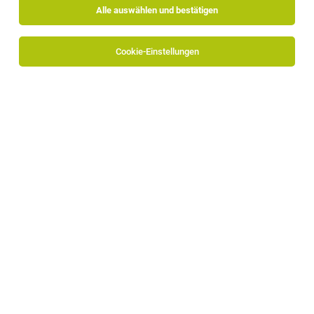
Alle auswählen und bestätigen
Sortieren
30 Jobs
Cookie-Einstellungen
Elektriker (m/w/d)
Bozen
31.07.2026
Vollzeit
J. Schmidhammer GmbH
Deine Mission
Elektrikerlehrling (m/w/d)