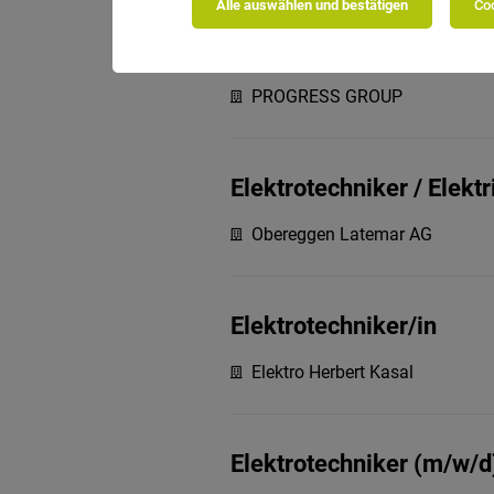
Alle auswählen und bestätigen
Coo
Mechatroniker (m/w/d)
PROGRESS GROUP
Elektrotechniker / Elekt
Obereggen Latemar AG
Elektrotechniker/in
Elektro Herbert Kasal
Elektrotechniker (m/w/d