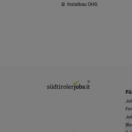
Instalbau OHG
Fü
Jo
Fi
Job
Bl