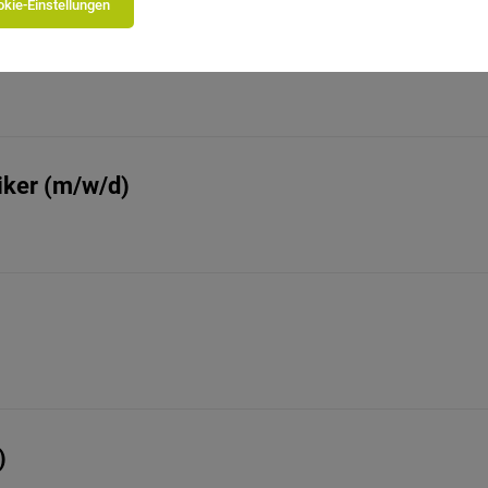
kie-Einstellungen
riker (m/w/d)
)