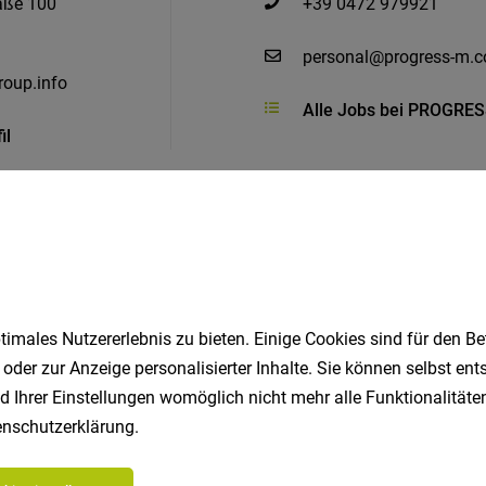
raße 100
+39 0472 979921
personal@progress-m.
roup.info
Alle Jobs bei PROGRE
il
Ähnliche Jobs
imales Nutzererlebnis zu bieten. Einige Cookies sind für den Be
 oder zur Anzeige personalisierter Inhalte. Sie können selbst en
u (m/w/d)
d Ihrer Einstellungen womöglich nicht mehr alle Funktionalitäten
nschutzerklärung
.