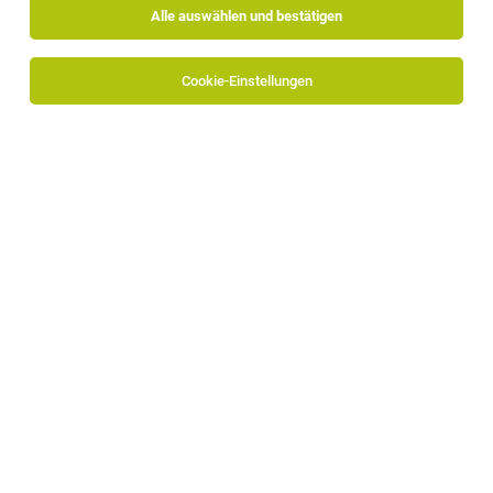
Alle auswählen und bestätigen
Sortieren
30 Jobs
Cookie-Einstellungen
Senior System Engineer - Integrated Systems
(m/w/d)
Bozen
15.07.2026
Vollzeit
Alpitronic GmbH
Value Engineer (m/f/d)