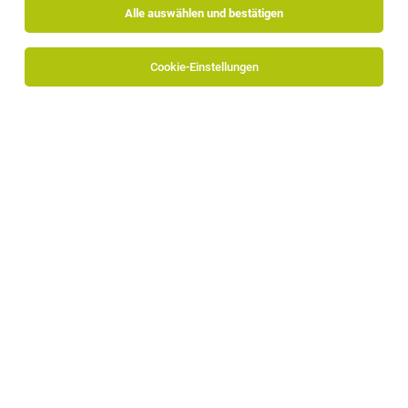
Alle auswählen und bestätigen
Sortieren
30 Jobs
Cookie-Einstellungen
Data Analyst / AI Engineer (m/w/d) –
Databricks & Self-Service Analytics
Bozen
15.07.2026
Vollzeit
TechnoAlpin AG
Deine Aufgaben