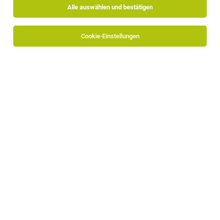
Alle auswählen und bestätigen
Cookie-Einstellungen
Mitarbeitende für die Personalverwaltung
gesucht (m/w/d) – mit Erfahrung
Bozen, Ritten
07.08.2026
Vollzeit
Lavoris
Deine Aufgaben