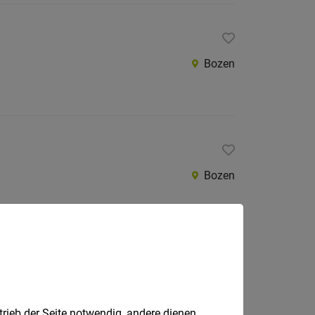
Bozen
Bozen
Burgstall
trieb der Seite notwendig, andere dienen