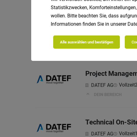
Statistikzwecken, Komforteinstellungen,
wollen. Bitte beachten Sie, dass aufgrun
Informationen finden Sie in unserer
Date
DevOps Internshi
Danfoss Drives Gmb
Alle auswählen und bestätigen
Coo
Job Responsibilities
Project Managem
Vollzeit
DATEF AG
DEIN BEREICH
Technical On-Sit
Vollzeit
DATEF AG