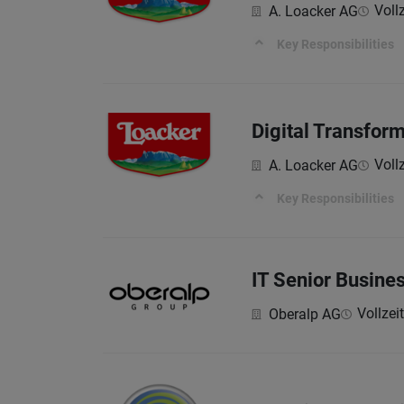
Vollz
A. Loacker AG
Key Responsibilities
Digital Transfor
Vollz
A. Loacker AG
Key Responsibilities
IT Senior Busine
Vollzeit
Oberalp AG