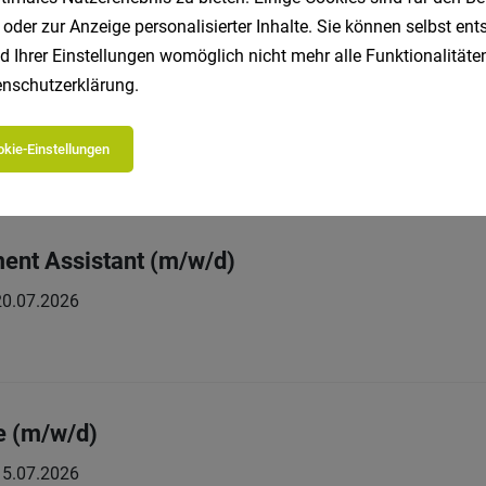
 oder zur Anzeige personalisierter Inhalte. Sie können selbst en
d Ihrer Einstellungen womöglich nicht mehr alle Funktionalitäten
nschutzerklärung
.
p (m/f/d)
Praktikum
02.08.2026
H
kie-Einstellungen
ent Assistant (m/w/d)
20.07.2026
e (m/w/d)
15.07.2026