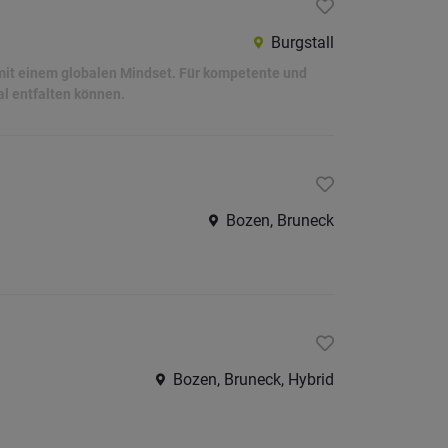
Burgstall
 mit einem globalen Mindset. Für kompetente und
al entfalten können.
Bozen, Bruneck
Bozen, Bruneck, Hybrid