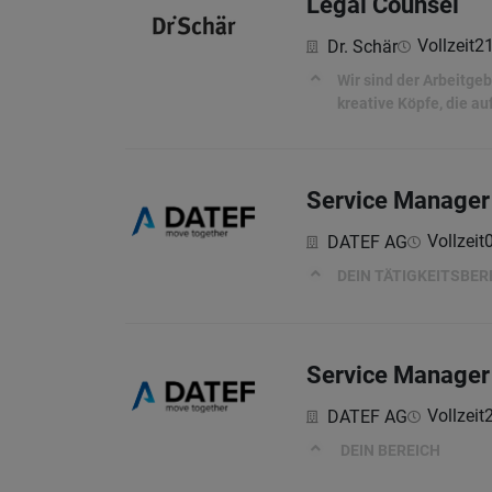
Legal Counsel
Vollzeit
21
Dr. Schär
Wir sind der Arbeitge
kreative Köpfe, die au
Service Manager 
Vollzeit
DATEF AG
DEIN TÄTIGKEITSBER
Service Manager
Vollzeit
DATEF AG
DEIN BEREICH