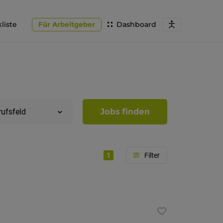
liste
Für Arbeitgeber
Dashboard
Jobs finden
rufsfeld
1
Region
Südtirol
Bozen