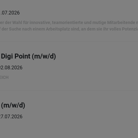
.07.2026
ber der Wahl für innovative, teamorientierte und mutige Mitarbeitende
f der Suche nach einem Arbeitsplatz sind, an dem sie ihr volles Potenzi
Digi Point (m/w/d)
02.08.2026
EICH
 (m/w/d)
27.07.2026