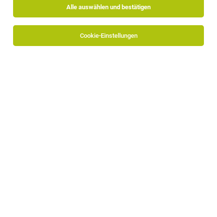
Alle auswählen und bestätigen
Alle Filter
Bozen
Cookie-Einstellungen
Die Stellenanzeige
IT Project Manager (m/f/d)
in
Bozen
bei Alpitronic GmbH ist leider nicht mehr verfügbar oder
wurde neu ausgeschrieben.
Zum Firmenprofil
TOP-JOB
IT-Systemtechniker (m/w/d) in Vollzeit
Bozen
30.07.2026
Vollzeit
ICIT Software