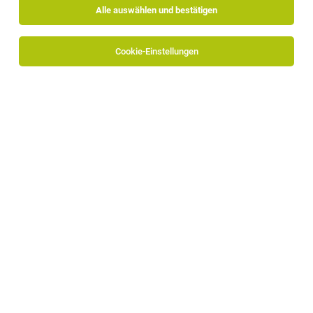
Alle auswählen und bestätigen
Sortieren
30 Jobs
Cookie-Einstellungen
Data Analyst / AI Engineer (m/w/d) –
Databricks & Self-Service Analytics
Bozen
15.07.2026
Vollzeit
TechnoAlpin AG
Deine Aufgaben