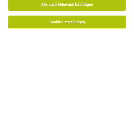
Alle auswählen und bestätigen
Sortieren
30 Jobs
Cookie-Einstellungen
TOP-JOB
Mitarbeiter Disposition (m/w/d)
Branzoll
05.08.2026
Vollzeit
OG Grufrut Group
Wir bieten: