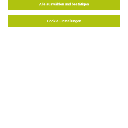
Alle auswählen und bestätigen
Sortieren
30 Jobs
Cookie-Einstellungen
Zimmerer (m/w/d)
Bozen
10.07.2026
Vollzeit
Lobis Böden GmbH