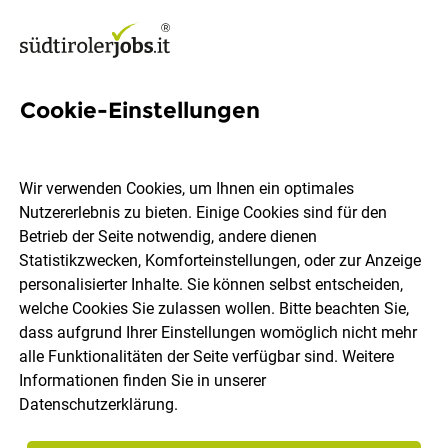
Cookie-Einstellungen
Tischler:in (m/w/d)
Wir verwenden Cookies, um Ihnen ein optimales
RIER - Crafting Interiors
Nutzererlebnis zu bieten. Einige Cookies sind für den
Betrieb der Seite notwendig, andere dienen
Statistikzwecken, Komforteinstellungen, oder zur Anzeige
Seis am Schlern
Vollzeit
16.07.2026
personalisierter Inhalte. Sie können selbst entscheiden,
welche Cookies Sie zulassen wollen. Bitte beachten Sie,
dass aufgrund Ihrer Einstellungen womöglich nicht mehr
Willst du dazu beitragen, maßgeschneiderte
alle Funktionalitäten der Seite verfügbar sind. Weitere
Einrichtungslösungen für Hotels, Unternehmen und
Informationen finden Sie in unserer
Privatkunden erfolgreich umzusetzen? Dann bringe dein
Datenschutzerklärung
.
Talent, dein Handwerk und deine Sorgfalt ein und werde
Tischler/in in unserem jungen, dynamischen Team.