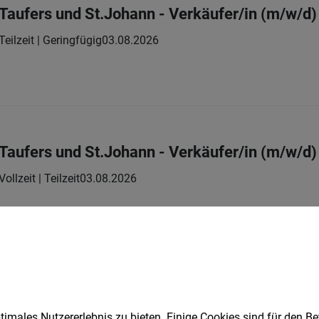
 Taufers und St.Johann - Verkäufer/in (m/w/d)
Teilzeit | Geringfügig
03.08.2026
Taufers und St.Johann - Verkäufer/in (m/w/d) i
Vollzeit | Teilzeit
03.08.2026
n (m/w/d)
t
03.08.2026
imales Nutzererlebnis zu bieten. Einige Cookies sind für den Be