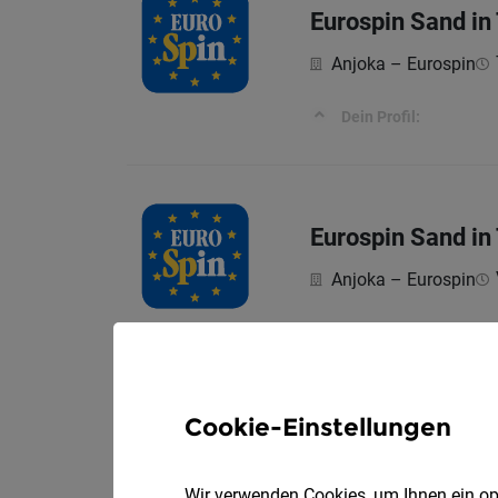
Eurospin Sand in
Anjoka – Eurospin
Dein Profil:
Eurospin Sand in 
Anjoka – Eurospin
Dein Profil:
Cookie-Einstellungen
Verkäufer - Lade
Vollzei
Selectra AG
Wir verwenden Cookies, um Ihnen ein opt