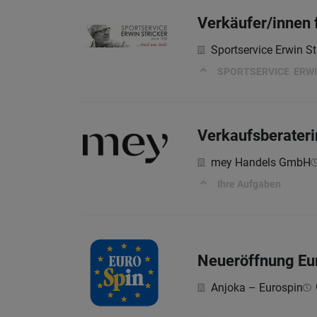
Verkäufer/innen 
Sportservice Erwin St
SPORTSERVICE ERWIN
Verkaufsberaterin
mey Handels GmbH
Ihre Aufgaben
Neueröffnung Eur
Anjoka – Eurospin