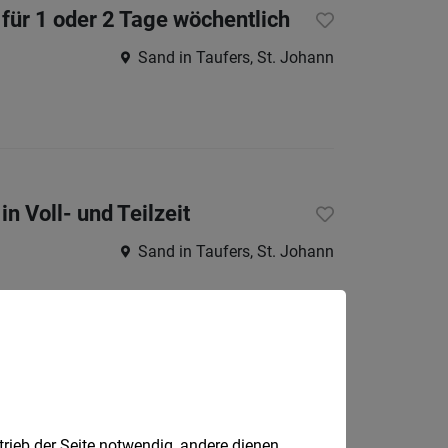
 für 1 oder 2 Tage wöchentlich
Sand in Taufers, St. Johann
n Voll- und Teilzeit
Sand in Taufers, St. Johann
Bozen
trieb der Seite notwendig, andere dienen