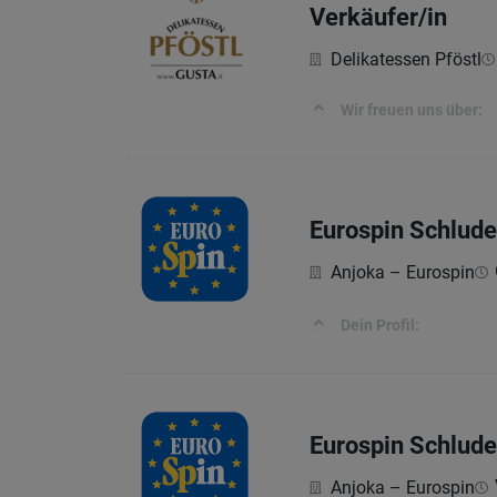
Verkäufer/in
Delikatessen Pföstl
Wir freuen uns über:
Eurospin Schlude
Anjoka – Eurospin
Dein Profil:
Eurospin Schluder
Anjoka – Eurospin