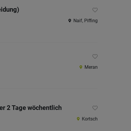
Internatio
eidung)
Naif, Piffing
Berufsfeld
Anstellungsa
Als Jobfinder spe
Meran
Jobs
der
letzten
24
Stunden
italienische
er 2 Tage wöchentlich
Jobs
Kortsch