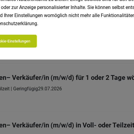
 oder zur Anzeige personalisierter Inhalte. Sie können selbst en
d Ihrer Einstellungen womöglich nicht mehr alle Funktionalitäten
nschutzerklärung
.
rtgeschäft
Vollzeit
30.07.2026
ricker
kie-Einstellungen
ricker sucht erfahrene/n
en– Verkäufer/in (m/w/d) für 1 oder 2 Tage w
ilzeit | Geringfügig
29.07.2026
n– Verkäufer/in (m/w/d) in Voll- oder Teilzei