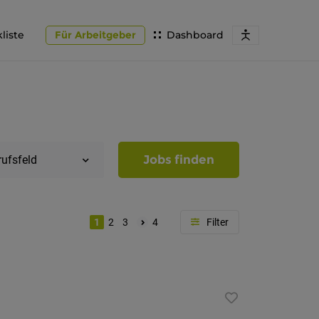
liste
Für Arbeitgeber
Dashboard
Jobs finden
rufsfeld
1
2
3
4
Region
Südtirol
Bozen