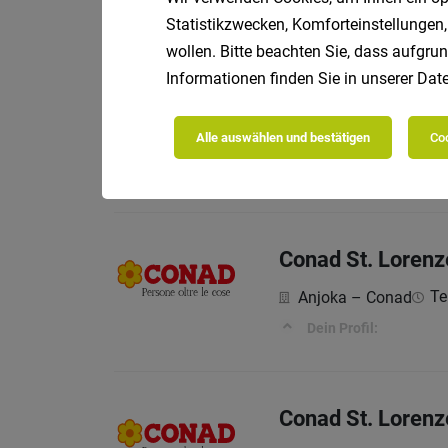
Aufgaben:
Statistikzwecken, Komforteinstellungen,
wollen. Bitte beachten Sie, dass aufgrun
Informationen finden Sie in unserer
Date
Verkäufer/in Spo
Sportservice Erwin St
Alle auswählen und bestätigen
Coo
Sportservice Erwin St
Conad St. Lorenz
Te
Anjoka – Conad
Dein Profil:
Conad St. Lorenze