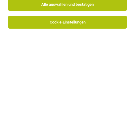
Alle auswählen und bestätigen
Sortieren
30 Jobs
Cookie-Einstellungen
Junior Medien Designer*
Bozen, Lana
12.07.2026
Vollzeit | Praktikum
ADDITIVE
Deine Herausforderungen
Lehrling Grafik / Druck / Werbetechnik
(m/w/d)