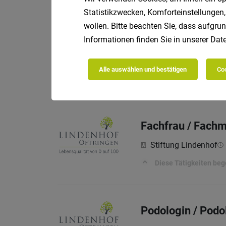
Statistikzwecken, Komforteinstellungen,
wollen. Bitte beachten Sie, dass aufgrun
Informationen finden Sie in unserer
Date
Sozialbetreuer*in
Vollzeit 
ST. JOSEF
Alle auswählen und bestätigen
Coo
Interessiert?
Fachfrau / Fach
Stiftung Lindenhof
Diese Tätigkeiten beg
Podologin / Podo