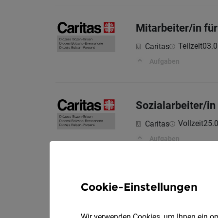
Mitarbeiter/in f
Teilzeit
03.0
Caritas
Aufgaben
Sozialarbeiter/in 
Vollzeit
25.
Caritas
Aufgaben
Pflegehelfer*in
Cookie-Einstellungen
Vollzeit 
ST. JOSEF
Wir verwenden Cookies, um Ihnen ein opt
Interessiert?