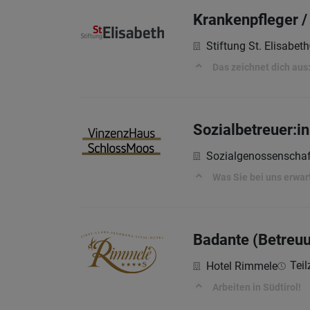
Krankenpfleger /
Stiftung St. Elisabeth
Das zeichnet dich aus
Sozialbetreuer:in
Sozialgenossenschaf
Was Sie bei uns erwar
Badante (Betreuu
Teil
Hotel Rimmele
Arbeiten in Südtirol!