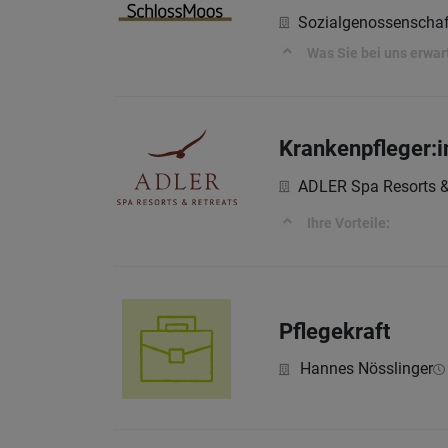
Sozialgenossenschaf
Was Sie bei uns erwar
Krankenpfleger:i
ADLER Spa Resorts &
Ihre Vorteile:
Pflegekraft
Hannes Nösslinger