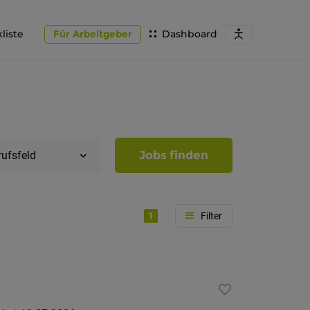
liste
Für Arbeitgeber
Dashboard
Jobs finden
rufsfeld
1
Region
Südtirol
Bozen