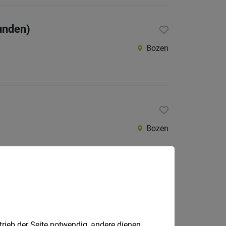
unden)
Bozen
Bozen
Lana
trieb der Seite notwendig, andere dienen