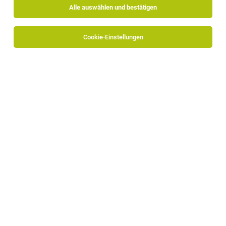
Alle auswählen und bestätigen
Cookie-Einstellungen
Quereinsteiger oder Gärtner für die Garten-
und Außengestaltung (m/w/d)
Natz, Schabs
01.08.2026
Vollzeit | Teilzeit
Baumschule – Gartengestaltung Putzerhof
Du bringst mit:
Aushilfe Gartenpflege 1-2 mal wöchentlich
(m/w/d)