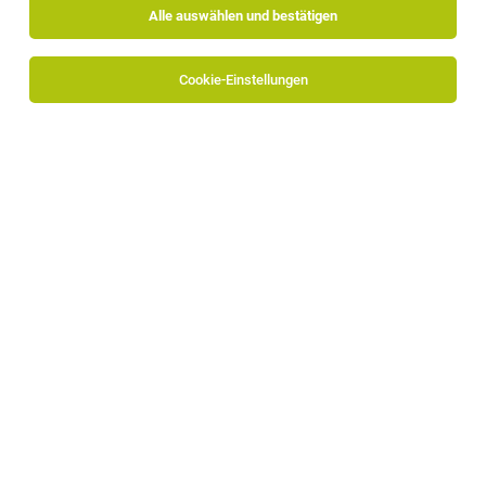
Alle auswählen und bestätigen
Sortieren
30 Jobs
Cookie-Einstellungen
Host / Hostess (m/w/d) (Full - / Part-Time)
Bozen
04.08.2026
Vollzeit | Teilzeit
Falkensteiner Hotel Bozen Waltherpark
DEINE AUFGABEN BEI UNS:
Commis de Rang (m/w/d)