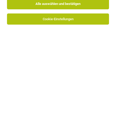
Alle auswählen und bestätigen
Alle Filter
Bozen
Cookie-Einstellungen
Die Stellenanzeige
Doorman / Porter / Bellboy (m/w/d)
in
Bozen
bei Falkensteiner Hotel Bozen Waltherpark ist leider
nicht mehr verfügbar oder wurde neu ausgeschrieben.
Zum Firmenprofil
TOP-JOB
Aushilfe (m/w/d)
Ritten
23.07.2026
Vollzeit | Teilzeit | Geringfügig