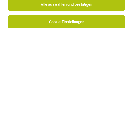
Alle auswählen und bestätigen
Sortieren
30 Jobs
Cookie-Einstellungen
Senior Business Developer (m/w/d)
Photovoltaik oder Battery Storage
Bozen
19.07.2026
Vollzeit
Staff & Line KG
Ihre Aufgaben:
Senior Business Developer (m/w/d)