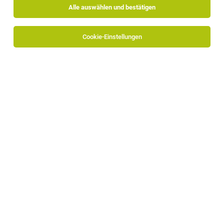
Alle auswählen und bestätigen
Cookie-Einstellungen
Mitarbeiter/in für die Wareneingangskontrolle
(m/w/d)
Leifers
25.07.2026
Vollzeit
Gilli GmbH
IT Techniker / Netzwerktechniker - (m/w)