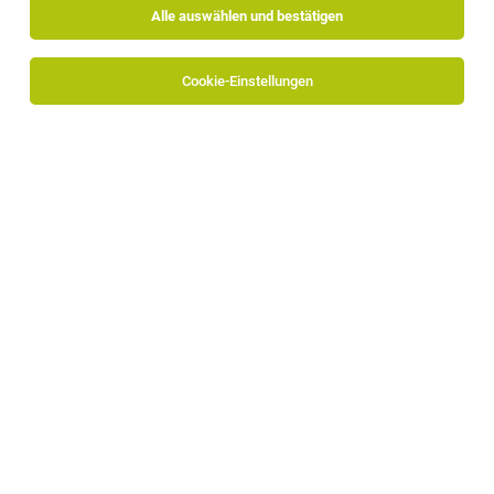
Alle auswählen und bestätigen
Cookie-Einstellungen
Senior Customs Expert (w/m/d)
Sterzing
15.07.2026
Vollzeit
LEITNER
Wir sind:
Customs Trading Specialist (m/w/d)
Bozen
04.08.2026
Vollzeit
Alpitronic GmbH