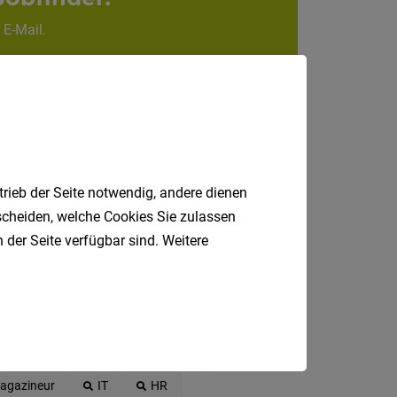
Internatio
 E-Mail.
Berufsfeld
Anstellungsa
Als Jobfinder spe
trieb der Seite notwendig, andere dienen
Jobs
tscheiden, welche Cookies Sie zulassen
der
 der Seite verfügbar sind. Weitere
letzten
24
Stunden
italienische
Jobs
Rezeption
LKW-Fahrer
agazineur
IT
HR