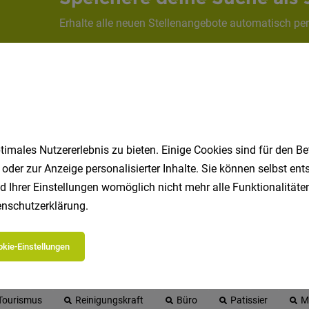
Erhalte alle neuen Stellenangebote automatisch per
Jetzt anlegen
imales Nutzererlebnis zu bieten. Einige Cookies sind für den Be
 oder zur Anzeige personalisierter Inhalte. Sie können selbst en
d Ihrer Einstellungen womöglich nicht mehr alle Funktionalitäten
nschutzerklärung
.
 beliebtesten Jobs in Südtirol
kie-Einstellungen
Koch
Hotel
Marketing
Hausmeister
Fahrer
Tourismus
Reinigungskraft
Büro
Patissier
M