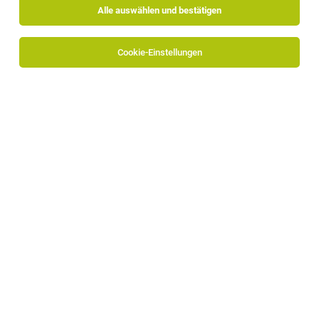
Alle auswählen und bestätigen
Cookie-Einstellungen
Die Stellenanzeige
Busfahrer mit Führerschein D - CQC
in
Bozen, Meran, Überetsch, Unterland, Brixen, unteres
Eisacktal
bei TIROL BUS GmbH ist leider nicht mehr
verfügbar oder wurde neu ausgeschrieben.
TOP-JOB
Mitarbeiter Endmontage / Zusammenbau
(m/w/d)
Bruneck
27.07.2026
Vollzeit