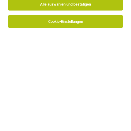
Alle auswählen und bestätigen
Cookie-Einstellungen
SPS-Programmierer (m/w/d)
Gais
28.07.2026
Vollzeit
Micros Automation GmbH
Worauf du dich freuen kannst:
Software Entwickler SPS (m/w/d)
Brixen
06.08.2026
Vollzeit