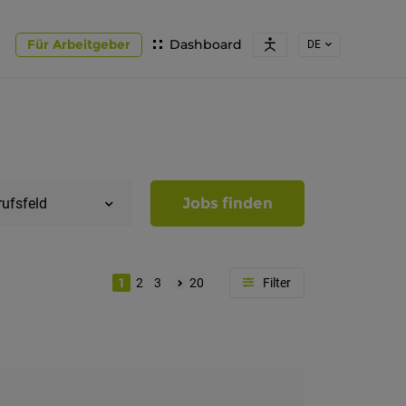
Für Arbeitgeber
Dashboard
DE
Jobs finden
rufsfeld
1
2
3
20
Region
Südtirol
Bozen