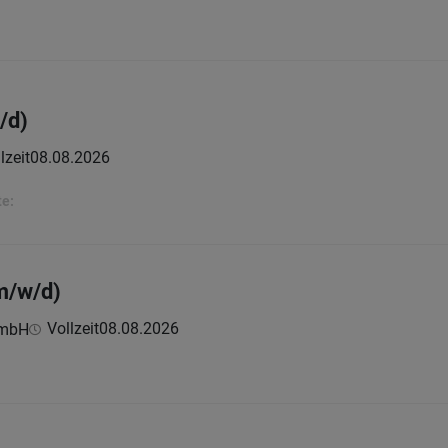
/d)
lzeit
08.08.2026
e:
m/w/d)
Vollzeit
08.08.2026
GmbH