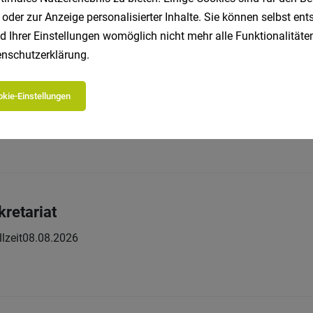
t:
 oder zur Anzeige personalisierter Inhalte. Sie können selbst en
d Ihrer Einstellungen womöglich nicht mehr alle Funktionalitäten
nschutzerklärung
.
Roomboy (m/w/d) ab November
kie-Einstellungen
Vollzeit
08.08.2026
ng place.
kretariat
lzeit
08.08.2026