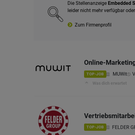
Die Stellenanzeige
Embedded So
leider nicht mehr verfügbar od
Zum Firmenprofil
Online-Marketing
MUWit
V
TOP-JOB
Was dich erwartet
Vertriebsmitarbe
FELDER GRO
TOP-JOB