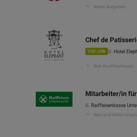
Deine Aufgaben:
Chef de Patisser
Hotel Elep
TOP-JOB
Ihre Qualifikationen:
Mitarbeiter/in fü
Raiffeisenkasse Unte
Was sind deine Haup