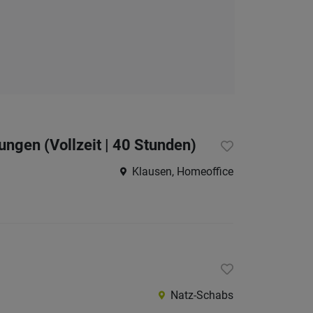
Burggr
Eisackt
Pustert
Salten-
Schler
Vinsch
gen (Vollzeit | 40 Stunden)
Wippta
Klausen, Homeoffice
Überet
Unterl
Trentino
restliche
Italien
Natz-Schabs
Österreic