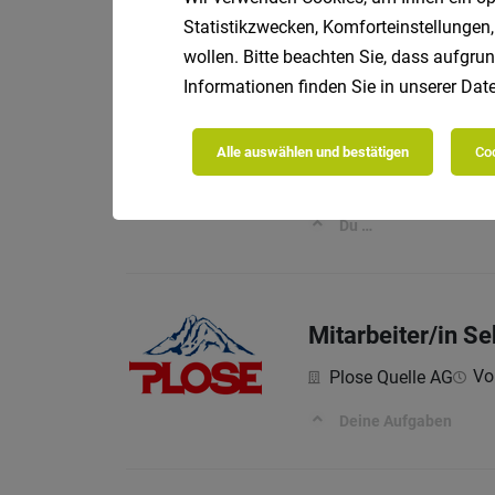
Was du bei uns machs
Statistikzwecken, Komforteinstellungen,
wollen. Bitte beachten Sie, dass aufgrun
Informationen finden Sie in unserer
Date
Housekeeping / 
Alle auswählen und bestätigen
Coo
Pachers - your inspiri
Du …
Mitarbeiter/in Se
Vol
Plose Quelle AG
Deine Aufgaben