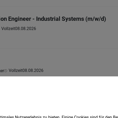
ion Engineer - Industrial Systems (m/w/d)
Vollzeit
08.08.2026
Vollzeit
08.08.2026
er
nager (m/w/d)
Vollzeit
08.08.2026
imales Nutzererlebnis zu bieten. Einige Cookies sind für den Be