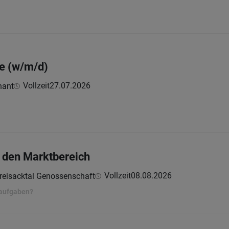
ie (w/m/d)
Vollzeit
27.07.2026
hant
r den Marktbereich
Vollzeit
08.08.2026
reisacktal Genossenschaft
taufgaben?