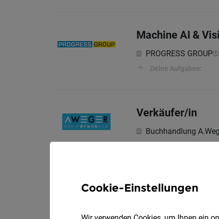
Machine AI & Vis
PROGRESS GROUP
Deine Aufgaben:
Verkäufer/in
Buchhandlung A.Weg
Das erwartet Dich:
Cookie-Einstellungen
Finance Data Ma
Brandnamic GmbH
Wir verwenden Cookies, um Ihnen ein opt