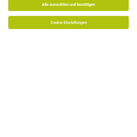
Alle auswählen und bestätigen
Sortieren
30 Jobs
Cookie-Einstellungen
Senior Business Developer (m/w/d)
Photovoltaik oder Battery Storage
Bozen
19.07.2026
Vollzeit
Staff & Line KG
Ihre Aufgaben:
Senior Business Developer (m/w/d)