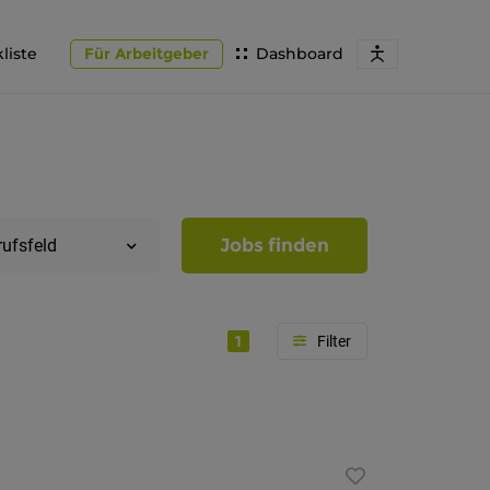
liste
Für Arbeitgeber
Dashboard
Jobs finden
rufsfeld
1
Region
Südtirol
Bozen