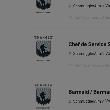
Vol
SchmugglerAlm
Wir freuen uns auf De
Chef de Service S
Vol
SchmugglerAlm
Wir freuen uns auf De
Barmaid / Barma
Vol
SchmugglerAlm