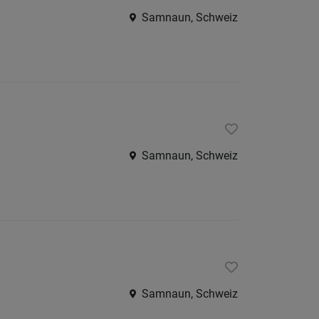
Burggr
Samnaun, Schweiz
Eisackt
Pustert
Salten-
Schler
Vinsch
Samnaun, Schweiz
Wippta
Überet
Unterl
Trentino
restliche
Italien
Samnaun, Schweiz
Österreic