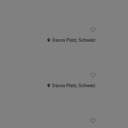
Internatio
Berufsfeld
Davos Platz, Schweiz
Anstellungsa
Als Jobfinder spe
Jobs
der
letzten
Davos Platz, Schweiz
24
Stunden
italienische
Jobs