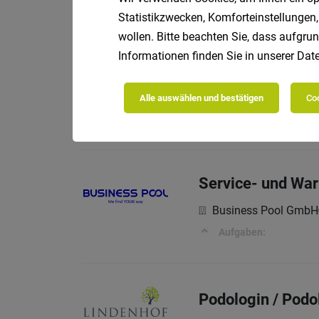
Vollze
Thurtrans AG
Statistikzwecken, Komforteinstellungen,
wollen. Bitte beachten Sie, dass aufgrun
Informationen finden Sie in unserer
Date
Teammitglied für
Voll
Scherer GmbH
Alle auswählen und bestätigen
Coo
Deine Mission…
Service- und War
Business Pool GmbH
Aufgaben:
Podologin / Podo