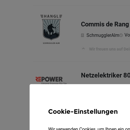
Commis de Rang
Vol
SchmugglerAlm
Wir freuen uns auf De
Netzelektriker 
Vollzei
Repower AG
Das machst du
Cookie-Einstellungen
Chauffeur / Chau
Wir verwenden Cookies, um Ihnen ein opt