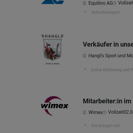
Vollzei
Equilino AG
Anforderungen:
Verkäufer in uns
Hangl’s Sport und M
Deine Erfahrung und P
Mitarbeiter:in i
Vollzeit
02.0
Wimex
Sie bringen mit: