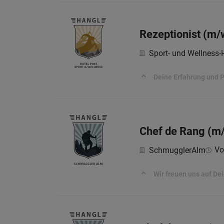
Rezeptionist (m/
Sport- und Wellness-
Deine Erfahrung und P
Chef de Rang (m/
Vol
SchmugglerAlm
Wir freuen uns auf De