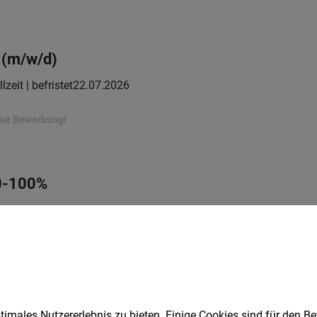
 (m/w/d)
lzeit | befristet
22.07.2026
ine Bewerbung!
80-100%
t
31.07.2026
ffeuse Kat. CE (m/w/d)
imales Nutzererlebnis zu bieten. Einige Cookies sind für den Be