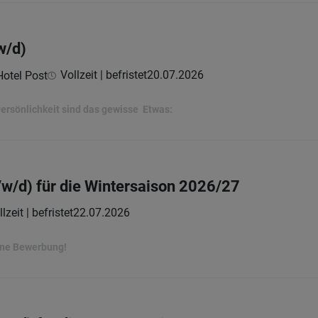
w/d)
Vollzeit | befristet
20.07.2026
Hotel Post
ersönlichkeit sind das gewisse Etwas:
w/d) für die Wintersaison 2026/27
lzeit | befristet
22.07.2026
ine Bewerbung!