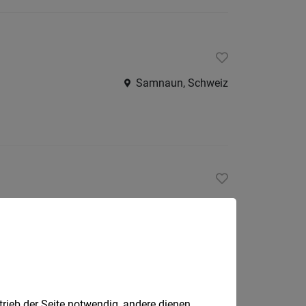
Samnaun, Schweiz
Bever, Schweiz
trieb der Seite notwendig, andere dienen