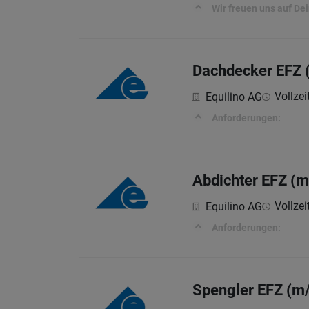
Wir freuen uns auf De
Dachdecker EFZ 
Vollzei
Equilino AG
Anforderungen:
Abdichter EFZ (m
Vollzei
Equilino AG
Anforderungen:
Spengler EFZ (m