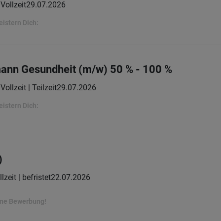
Vollzeit
29.07.2026
eistern Dich:
mann Gesundheit (m/w) 50 % - 100 %
Vollzeit | Teilzeit
29.07.2026
eistern Dich:
)
lzeit | befristet
22.07.2026
ine Bewerbung!