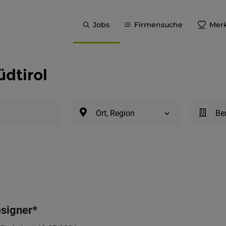
Jobs
Firmensuche
Merk
üdtirol
Ort, Region
Be
esigner*