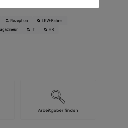
Rezeption
LKW-Fahrer
agazineur
IT
HR
Arbeitgeber finden