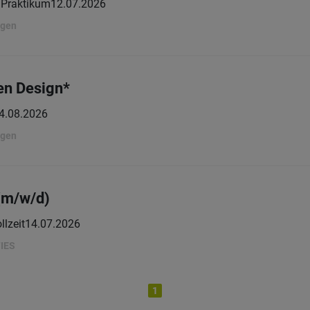
| Praktikum
12.07.2026
ngen
n Design*
4.08.2026
ngen
 (m/w/d)
llzeit
14.07.2026
IES
1