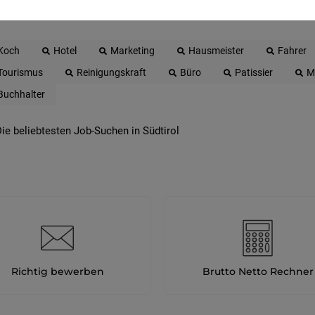
Koch
Hotel
Marketing
Hausmeister
Fahrer
Tourismus
Reinigungskraft
Büro
Patissier
M
Buchhalter
ie beliebtesten Job-Suchen in Südtirol
Richtig bewerben
Brutto Netto Rechner