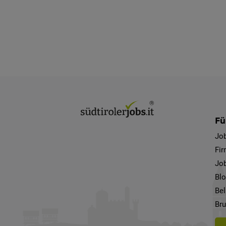
Fü
Jo
Fi
Job
Bl
Bel
Bru