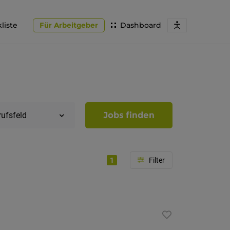
liste
Für Arbeitgeber
Dashboard
Jobs finden
rufsfeld
1
Region
Südtirol
Bozen