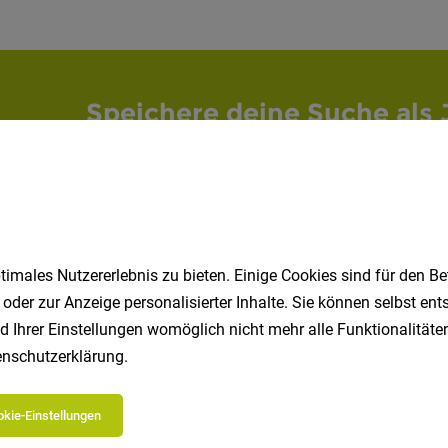
Speichere deine Suche als 
Erhalte alle neuen Stellenangebote automatisch per
Jetzt anlegen
imales Nutzererlebnis zu bieten. Einige Cookies sind für den Be
 oder zur Anzeige personalisierter Inhalte. Sie können selbst en
d Ihrer Einstellungen womöglich nicht mehr alle Funktionalitäten
nschutzerklärung
.
kie-Einstellungen
 beliebtesten Jobs in Südtirol