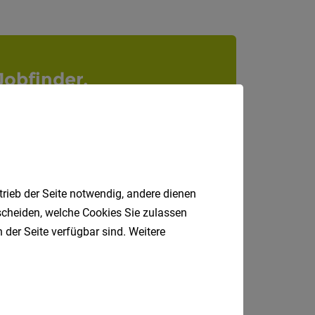
Internatio
Berufsfeld
Jobfinder.
Anstellungsa
 E-Mail.
Als Jobfinder spe
Jobs
der
trieb der Seite notwendig, andere dienen
letzten
tscheiden, welche Cookies Sie zulassen
24
Stunden
 der Seite verfügbar sind. Weitere
italienische
Jobs