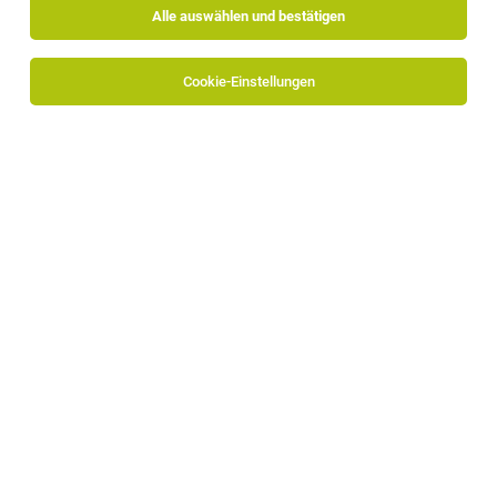
Alle auswählen und bestätigen
Cookie-Einstellungen
Softwareentwickler CAD (m/w/d)
Brixen
10.07.2026
Vollzeit
PROGRESS GROUP
Deine Aufgaben:
Konstrukteur:in / Technischer Zeichner:in
Brixen
28.07.2026
Vollzeit
Rabensteiner GmbH