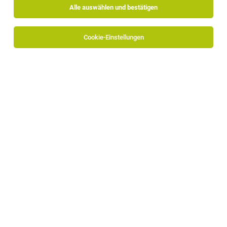
Alle auswählen und bestätigen
Cookie-Einstellungen
Mitarbeiter im Service (m/w)
Obereggen
27.07.2026
Vollzeit | Teilzeit
Hotel Royal
Was wir bieten: