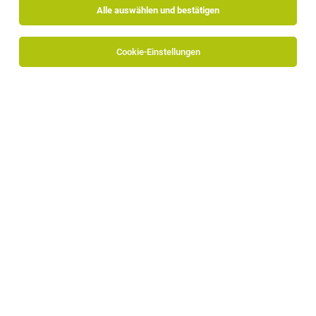
Alle auswählen und bestätigen
Sortieren
30 Jobs
Cookie-Einstellungen
Lehrling (m/w/d) für Einzelhandel
Bruneck
02.08.2026
Vollzeit | Lehrstelle
OBI Südtirol
Deine Aufgaben: