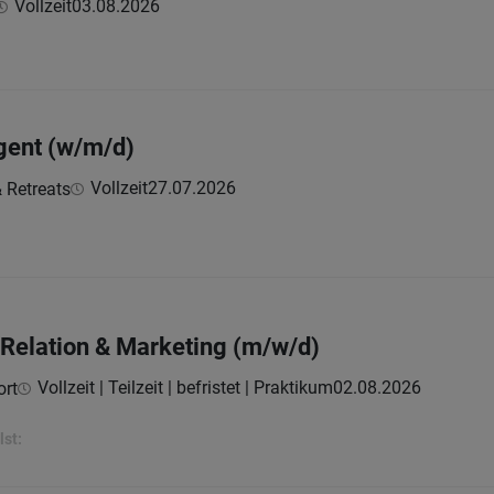
Vollzeit
03.08.2026
gent (w/m/d)
Vollzeit
27.07.2026
 Retreats
 Relation & Marketing (m/w/d)
Vollzeit | Teilzeit | befristet | Praktikum
02.08.2026
ort
lst: