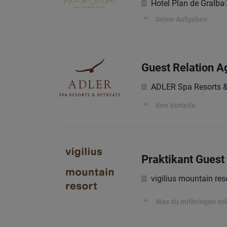
Hotel Plan de Gralba
Deine Aufgaben
Guest Relation A
ADLER Spa Resorts &
Ihre Vorteile
Praktikant Guest
vigilius mountain res
Was du mitbringen sol