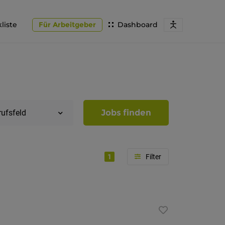
liste
Für Arbeitgeber
Dashboard
Jobs finden
rufsfeld
1
Region
Südtirol
Bozen