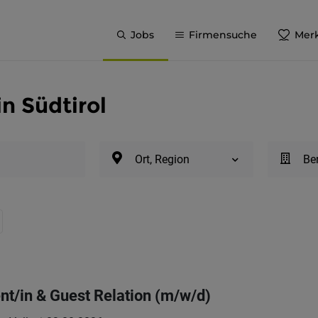
Jobs
Firmensuche
Merk
in Südtirol
Ort, Region
Be
nt/in & Guest Relation (m/w/d)