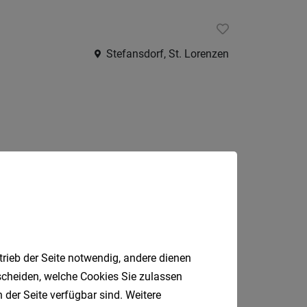
Internatio
Stefansdorf, St. Lorenzen
Berufsfeld
Anstellungsa
Als Jobfinder spe
Jobs
der
letzten
24
Jobfinder.
Stunden
 E-Mail.
italienische
trieb der Seite notwendig, andere dienen
Jobs
tscheiden, welche Cookies Sie zulassen
 der Seite verfügbar sind. Weitere