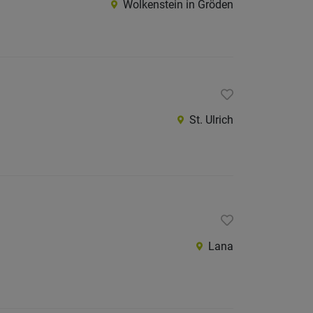
Wolkenstein in Gröden
Burggr
Eisackt
Pustert
Salten-
Schler
St. Ulrich
Vinsch
Wippta
Überet
Unterl
Trentino
Lana
restliche
Italien
Österreic