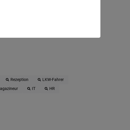
Rezeption
LKW-Fahrer
agazineur
IT
HR