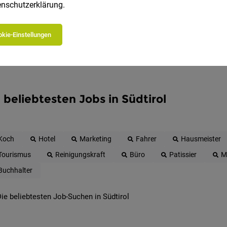
nschutzerklärung
.
kie-Einstellungen
 beliebtesten Jobs in Südtirol
Koch
Hotel
Marketing
Fahrer
Hausmeister
Tourismus
Reinigungskraft
Büro
Patissier
M
Buchhalter
ie beliebtesten Job-Suchen in Südtirol