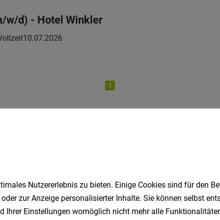
m/w/d) - Hotel Winkler
Vollzeit
10.07.2026
1
Speichere deine Suche als 
Erhalte alle neuen Stellenangebote automatisch per
imales Nutzererlebnis zu bieten. Einige Cookies sind für den Be
 oder zur Anzeige personalisierter Inhalte. Sie können selbst en
Jetzt anlegen
d Ihrer Einstellungen womöglich nicht mehr alle Funktionalitäten